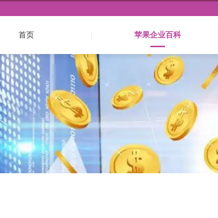
首页
苹果企业百科