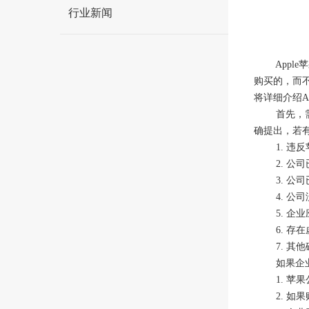
行业新闻
Apple
购买的，而
将详细介绍A
首先，需要
确提出，若
1. 违反
2. 公司
3. 公司
4. 公司
5. 企业
6. 存在
7. 其他
如果企业开
1. 苹果
2. 如果