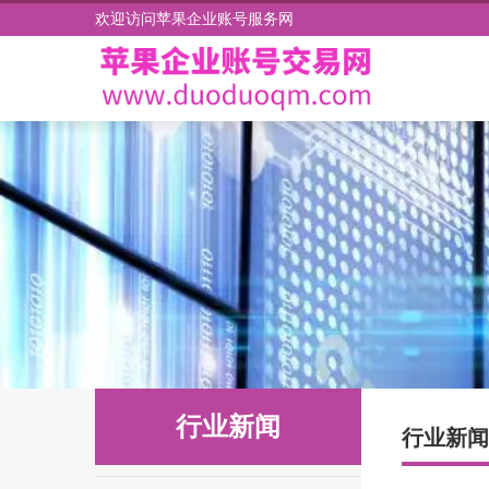
欢迎访问苹果企业账号服务网
行业新闻
行业新闻